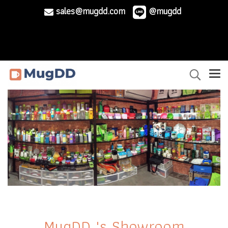
sales@mugdd.com
@mugdd
MugDD 's Showroom