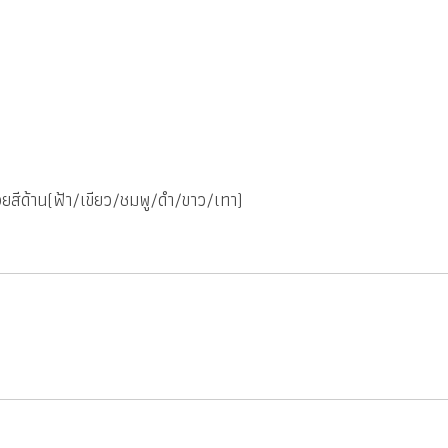
ถ้วยสีด้าน(ฟ้า/เขียว/ชมพู/ดำ/ขาว/เทา)