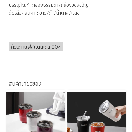
บรรจุภัณฑ์: กล่องธรรมดา/กล่องของขวัญ
ตัวเลือกสินค้า : ขาว/ดำ/น้ำตาล/แดง
ถ้วยกาแฟสแตนเลส 304
สินค้าเกี่ยวข้อง