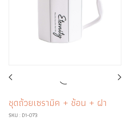
ชุดถ้วยเซรามิค + ช้อน + ฝา
SKU : D1-073