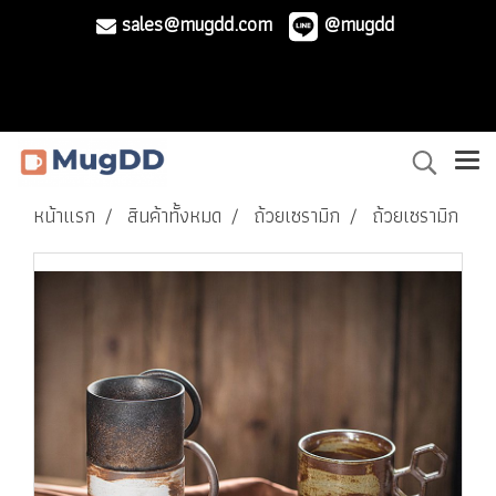
sales@mugdd.com
@mugdd
หน้าแรก
สินค้าทั้งหมด
ถ้วยเซรามิก
ถ้วยเซรามิก