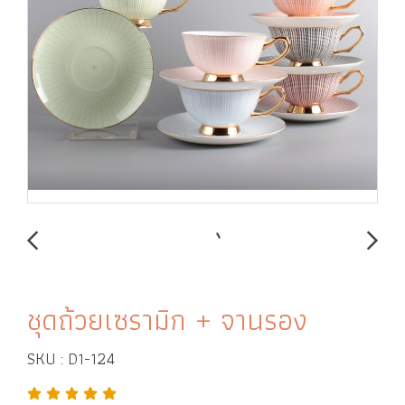
ชุดถ้วยเซรามิก + จานรอง
SKU : D1-124